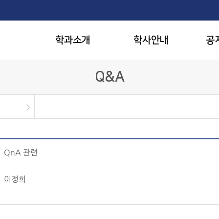
학과소개
학사안내
공
Q&A
QnA 관련
이정희