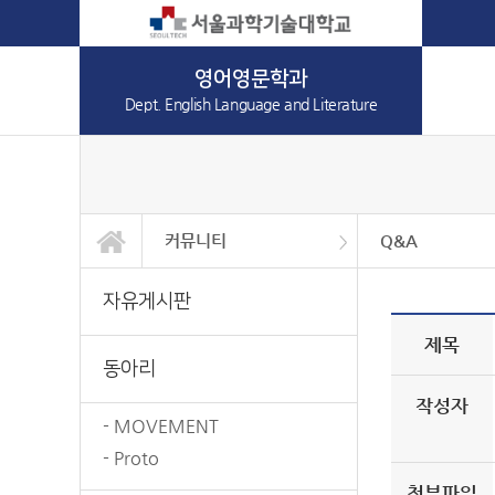
영어영문학과
Dept. English Language and Literature
커뮤니티
Q&A
학과소개
학사안내
공지 & 자료
커뮤니티
일반대학원
자유게시판
동아리
갤러리
Q&A
자유게시판
제목
동아리
작성자
- MOVEMENT
- Proto
첨부파일