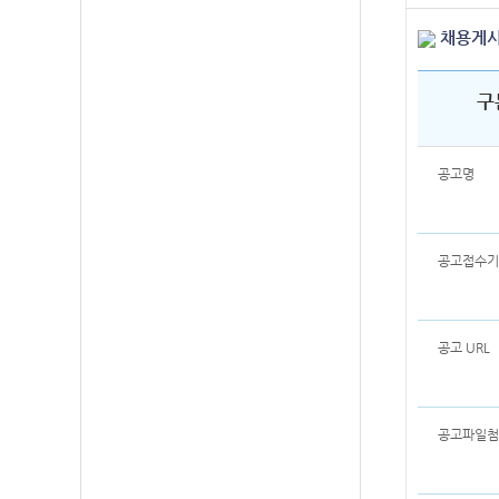
채용게시
구
공고명
공고접수기
공고 URL
공고파일첨