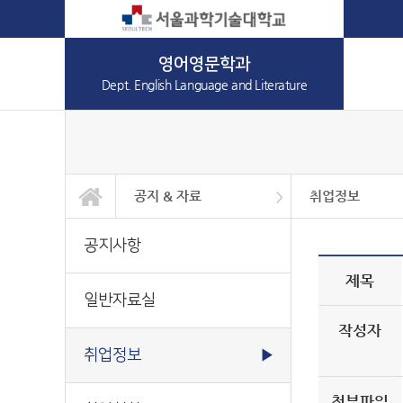
영어영문학과
Dept. English Language and Literature
공지 & 자료
취업정보
학과소개
학사안내
공지 & 자료
커뮤니티
일반대학원
공지사항
일반자료실
취업정보
취업현황
공지사항
제목
일반자료실
작성자
취업정보
▶
첨부파일