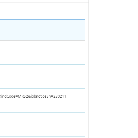
stemKindCode=MRS2&jobnoticeSn=230211