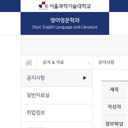
영어영문학과
Dept. English Language and Literature
공지 & 자료
공지사항
학과소개
학사안내
공지 & 자료
커뮤니티
일반대학원
공지사항
일반자료실
취업정보
취업현황
공지사항
▶
제목
일반자료실
작성자
취업정보
첨부파일