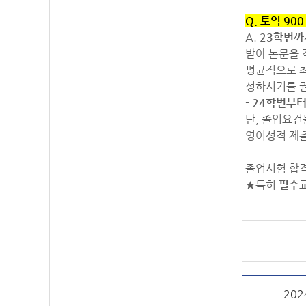
Q. 토익 9
A.
23학번까
받아 논문을 
평균적으로 최
성하시기를 
-
24학번부
단, 졸업요건
영어성적 제출
졸업시험 합격
★특히
필수교
20