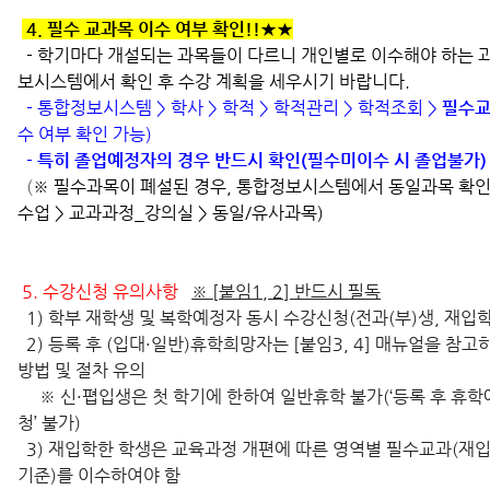
4. 필수 교과목 이수 여부 확인!!★★
- 학기마다 개설되는 과목들이 다르니 개인별로 이수해야 하는 
보시스템에서 확인 후 수강 계획을 세우시기 바랍니다.
- 통합정보시스템 > 학사 > 학적 > 학적관리 > 학적조회 >
필수
수 여부 확인 가능)
-
특히 졸업예정자의 경우 반드시 확인(필수미이수 시 졸업불가)
(
※ 필수과목이 폐설된 경우, 통합정보시스템에서 동일과목 확인가
수업 > 교과과정_강의실 > 동일/유사과목)
5. 수강신청 유의사항
※
[
붙임1, 2] 반드시 필독
1) 학부 재학생 및 복학예정자 동시 수강신청(전과(부)생, 재입학
2) 등록 후 (입대·일반)휴학희망자는 [붙임3, 4] 매뉴얼을 참
방법 및 절차 유의
※ 신·폅입생은 첫 학기에 한하여 일반휴학 불가(‘등록 후 휴
청’ 불가)
3) 재입학한 학생은 교육과정 개편에 따른 영역별 필수교과(재
기준)를 이수하여야 함