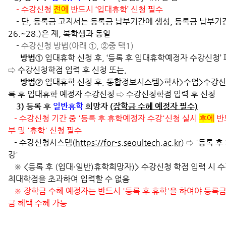
- 수강신청
전에
반드시 ‘입대휴학’ 신청 필수
- 단, 등록금 고지서는 등록금 납부기간에 생성, 등록금 납부기간('
26.~28.)은 재, 복학생과 동일
-
수강신청 방법(아래 ①, ②중 택1)
방법①
입대휴학 신청 후, ‘등록 후 입대휴학예정자 수강신청’
⇨ 수강신청학점 입력 후 신청 또는,
방법②
입대휴학 신청 후, 통합정보시스템>학사>수업>수강
록 후 입대휴학 예정자 수강신청 ⇨ 수강신청학점 입력 후 신청
3) 등록 후
일반휴학
희망자
(장학금 수혜 예정자 필수)
- 수강신청 기간 중 '등록 후 휴학예정자 수강'신청 실시
후에
반
부 및 '휴학' 신청 필수
- 수강신청시스템(
https://for-s.seoultech.ac.kr
) ⇨ '등록 
강'
※ <등록 후 (입대·일반)휴학희망자)> 수강신청 학점 입력 시 
최대학점을 초과하여 입력할 수 없음
※ 장학금 수혜 예정자는 반드시 '등록 후 휴학'을 하여야 등록금
금 혜택 수혜 가능