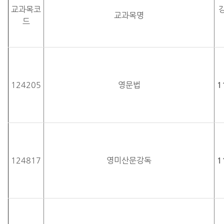
교과목코
교과목명
드
124205
영문법
1
124817
영미산문강독
1