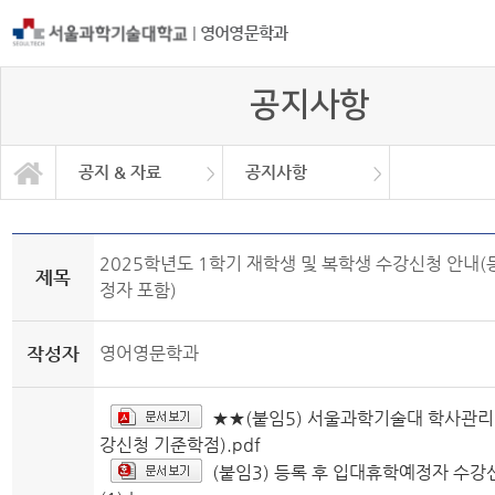
|
영어영문학과
공지사항
공지 & 자료
공지사항
공지 & 자료
일반대학원
일반자료실
학과소개
학사안내
커뮤니티
공지사항
취업정보
취업현황
2025학년도 1학기 재학생 및 복학생 수강신청 안내(
제목
정자 포함)
작성자
영어영문학과
★★(붙임5) 서울과학기술대 학사관리
강신청 기준학점).pdf
(붙임3) 등록 후 입대휴학예정자 수강