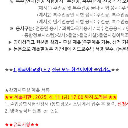
※ 복수(연계)전공 시험응시 :
주전공, 복수(연계)전공 각각 
(예시1) 주전공 및 복수전공 둘다 시험 응시: 
(예시2) 복수전공만 시험 응시: 주전공, 복수전
(예시3) 연계전공만 시험 응시: 주전공, 복수전
※
응시구
분: 전공만 응시 / 과락과목재응시 / 복수전공응시 /
- 통합정보시스템>학사>졸업>졸업시험>졸업시험이력조
▶
영어성적표 원본을 학과사무실 제출(우편제출 가능. 성적 기
▶
논문으로 제출할경우 기간내에 지도교수님 서명 필수. (논문은
★★
1.외국어(교양) + 2.전공 모두 합격이여야 졸업가능
★★
★학과사무실 제출 서류
★★ 제출기한 : 2025. 4. 11.(금) 17:00 까지 도착분 ★★
1. 졸업종합시험신청서 (통합정보시스템에서 접수 후 출력,
신청
2. 영어성적표 원본 or 논문
★★유의사항★★