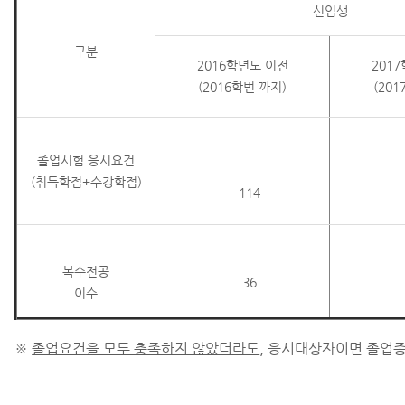
신입생
구분
2016학년도 이전
201
(2016학번 까지)
(20
졸업시험 응시요건
(취득학점+수강학점)
114
복수전공
36
이수
※
졸업요건을 모두 충족하지 않았더라도
, 응시대상자이면 졸업