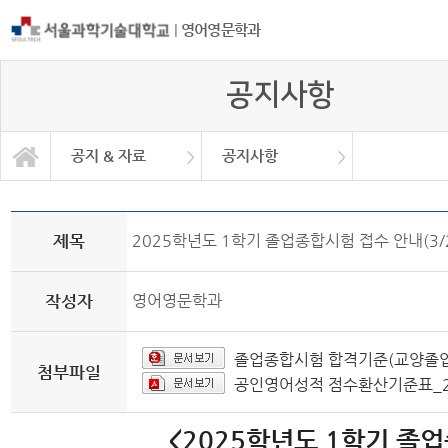
|
영어영문학과
공지사항
공지 & 자료
공지사항
공지 & 자료
일반대학원
일반자료실
학과소개
학사안내
커뮤니티
공지사항
취업정보
취업현황
제목
2025학년도 1학기 졸업종합시험 접수 안내(3/2
작성자
영어영문학과
졸업종합시험 합격기준(교양졸업
첨부파일
공인영어성적 점수환산기준표_202
<2025학년도 1학기 졸