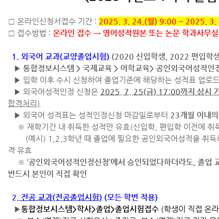
□ 온라인신청서접수 기간 :
2025. 3.
24.(월) 9:00 ~ 2025. 3.
□ 접수방법 :
온라인 접수 → 영어성적원본 또는 논문 학과사무실
1. 외국어 교과(교양졸업시험)
(2020 신입학생, 2022 편입학
▶
통합정보시스템 > 국제교육 > 어학교육> 공인외국어성적인
▶ 입학 이후 수시 신청하여 졸업기준에 해당하는 성적표 업로드 
▶ 외국어성적인정 신청은
2025. 7. 25(금) 17:00까지 상시
합격처리)
▶ 외국어 성적표는 성적인정신청 마감일로부터
23개월 이내
※ 재학기간 내 취득한 성적만 유효(신입학, 편입학 이전에 취득
(예시) 1,2,3학년 때 졸업에 필요한 공인외국어성적을 취득하
격 유효
※
‘공인외국어성적인정신청’에서 승인되었다하더라도, 졸업 
반드시 본인이 직접 확인
2.
전공 교과(전공졸업시험)
(모든 학번 적용)
▶
통합정보시스템>학사>졸업>졸업시험접수
(학생이 직접 온라