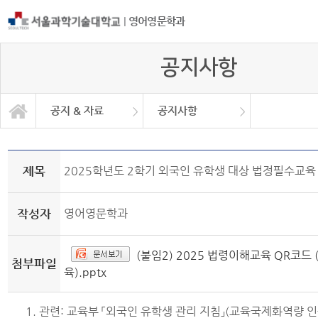
|
영어영문학과
공지사항
공지 & 자료
공지사항
공지 & 자료
일반대학원
일반자료실
학과소개
학사안내
커뮤니티
공지사항
취업정보
취업현황
제목
2025학년도 2학기 외국인 유학생 대상 법정필수교육
작성자
영어영문학과
(붙임2) 2025 법령이해교육 QR코드 
첨부파일
육).pptx
1. 관련: 교육부 「외국인 유학생 관리 지침」(교육국제화역량 