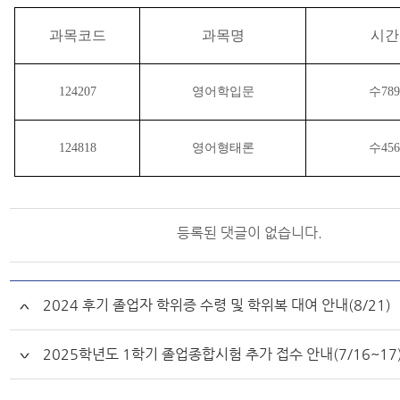
과목코드
과목명
시간
124207
영어학입문
수78
124818
영어형태론
수45
등록된 댓글이 없습니다.
2024 후기 졸업자 학위증 수령 및 학위복 대여 안내(8/21)
2025학년도 1학기 졸업종합시험 추가 접수 안내(7/16~17