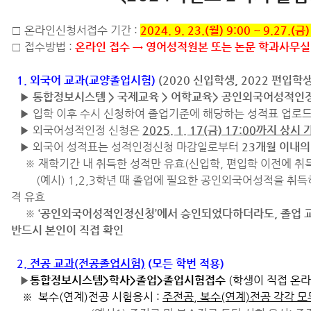
□ 온라인신청서접수 기간 :
2024. 9.
23.(월) 9:00 ~ 9.27.(금)
□ 접수방법 :
온라인 접수 → 영어성적원본 또는 논문 학과사무실
1. 외국어 교과(교양졸업시험)
(2020 신입학생, 2022 편입학
▶
통합정보시스템 > 국제교육 > 어학교육> 공인외국어성적인
▶ 입학 이후 수시 신청하여 졸업기준에 해당하는 성적표 업로드 
▶ 외국어성적인정 신청은
2025. 1. 17(금) 17:00까지 상시
▶ 외국어 성적표는 성적인정신청 마감일로부터
23개월 이내
※ 재학기간 내 취득한 성적만 유효(신입학, 편입학 이전에 취득
(예시) 1,2,3학년 때 졸업에 필요한 공인외국어성적을 취득하
격 유효
※
‘공인외국어성적인정신청’에서 승인되었다하더라도, 졸업 
반드시 본인이 직접 확인
2.
전공 교과(전공졸업시험)
(모든 학번 적용)
▶
통합정보시스템>학사>졸업>졸업시험접수
(학생이 직접 온라
※ 복수(연계)전공 시험응시 :
주전공, 복수(연계)전공 각각 