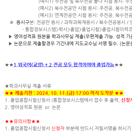
(예시1) 주전공 및 복수전공 둘다 시험 응시: 
(예시2) 복수전공만 시험 응시: 주전공, 복수전
(예시3) 연계전공만 시험 응시: 주전공, 복수전
※
응시구
분: 전공만 응시 / 과락과목재응시 / 복수전공응시 /
- 통합정보시스템>학사>졸업>졸업시험>졸업시험이력조
▶
영어성적표 원본을 학과사무실 제출(우편제출 가능. 성적 기
▶
논문으로 제출할경우 기간내에 지도교수님 서명 필수. (논문은
★★
1.외국어(교양) + 2.전공 모두 합격이여야 졸업가능
★★
★학과사무실 제출 서류
★★ 제출기한 : 2024. 10. 11.(금) 17:00 까지 도착분 ★★
1. 졸업종합시험신청서 (통합정보시스템에서 접수 후 출력,
신청
2. 영어성적표 원본 or 논문
★★유의사항★★
1. 졸업종합시험신청서
신청자
부분에 반드시 자필서명을 하시기 