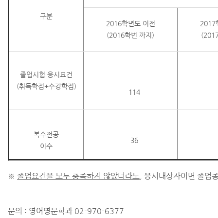
구분
2016학년도 이전
201
(2016학번 까지)
(20
졸업시험 응시요건
(취득학점+수강학점)
114
복수전공
36
이수
※
졸업요건을 모두 충족하지 않았더라도
, 응시대상자이면 졸업
문의 : 영어영문학과 02-970-6377