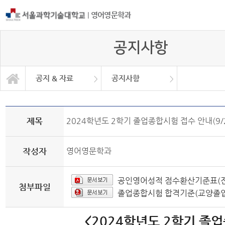
|
영어영문학과
공지사항
공지 & 자료
공지사항
공지 & 자료
일반대학원
일반자료실
학과소개
학사안내
커뮤니티
공지사항
취업정보
취업현황
제목
2024학년도 2학기 졸업종합시험 접수 안내(9/2
작성자
영어영문학과
공인영어성적 점수환산기준표(전
첨부파일
졸업종합시험 합격기준(교양졸업
<2024학년도 2학기 졸