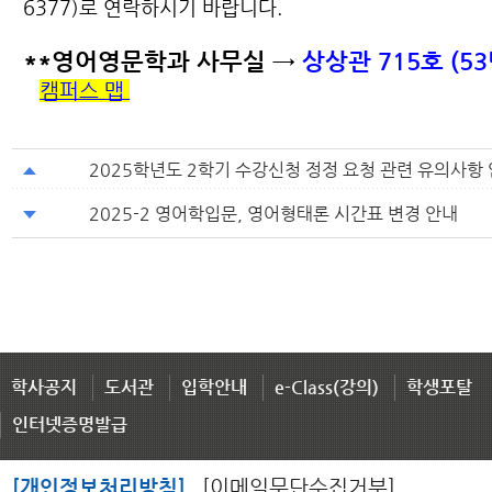
6377)로 연락하시기 바랍니다.
**영어영문학과 사무실
→
상상관 715호 (53
캠퍼스 맵
2025학년도 2학기 수강신청 정정 요청 관련 유의사항
2025-2 영어학입문, 영어형태론 시간표 변경 안내
학사공지
도서관
입학안내
e-Class(강의)
학생포탈
인터넷증명발급
[개인정보처리방침]
[이메일무단수집거부]