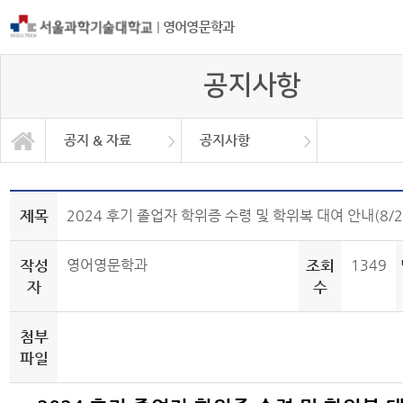
|
영어영문학과
공지사항
공지 & 자료
공지사항
공지 & 자료
일반대학원
일반자료실
학과소개
학사안내
커뮤니티
공지사항
취업정보
취업현황
제목
2024 후기 졸업자 학위증 수령 및 학위복 대여 안내(8/2
작성
영어영문학과
조회
1349
자
수
첨부
파일