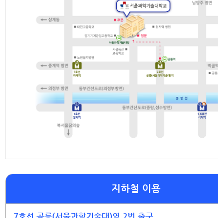
지하철 이용
7호선 공릉(서울과학기술대)역 2번 출구