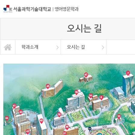
|
영어영문학과
오시는 길
학과소개
오시는 길
공지 & 자료
일반대학원
교직원소개
오시는 길
학과소개
학사안내
커뮤니티
학과소개
교수소개
교육목표
학과장