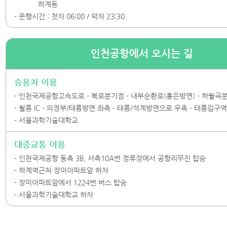
하계동
- 운행시간 : 첫차 06:00 / 막차 23:30
인천공항에서 오시는 길
승용차 이용
- 인천국제공항고속도로
- 북로분기점
- 내부순환로(홍은방면)
- 하월곡
- 월릉 IC
- 의정부/태릉방면 좌측
- 태릉/석계방면으로 우측
- 태릉입구
- 서울과학기술대학교
대중교통 이용
- 인천국제공항 동측 3B, 서측10A번 정류장에서 공항리무진 탑승
- 하계역근처 장미아파트앞 하차
- 장미아파트앞에서 1224번 버스 탑승
- 서울과학기술대학교 하차